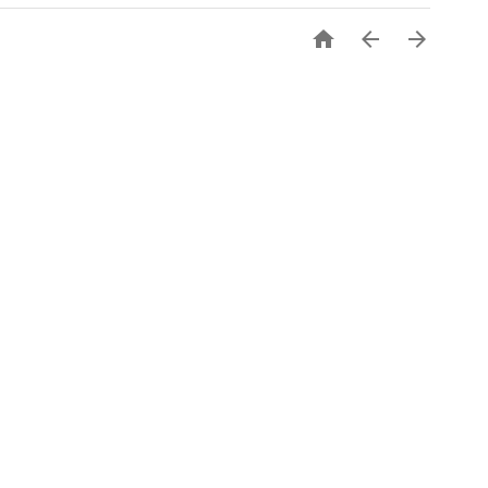


