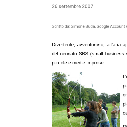
26 settembre 2007
Scritto da: Simone Buda, Google Account 
Divertente, avventuroso, all’aria 
del neonato SBS (small business s
piccole e medie imprese.
L
p
e
p
ca
D