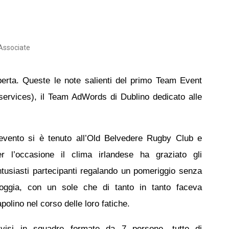
Associate
aperta. Queste le note salienti del primo Team Event
ervices), il Team AdWords di Dublino dedicato alle
’evento si è tenuto all’Old Belvedere Rugby Club e
er l’occasione il clima irlandese ha graziato gli
ntusiasti partecipanti regalando un pomeriggio senza
ioggia, con un sole che di tanto in tanto faceva
polino nel corso delle loro fatiche.
ivisi in squadre formate da 7 persone, tutte di