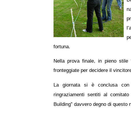
n
pr
l’
p
fortuna.
Nella prova finale, in pieno stile
fronteggiate per decidere il vincito
La giornata si è conclusa con
ringraziamenti sentiti al comita
Building” davvero degno di questo