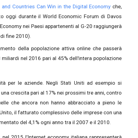
 and Countries Can Win in the Digital Economy
che,
to oggi durante il World Economic Forum di Davos
et Economy nei Paesi appartenenti al G-20 raggiungerà
 di fine 2010).
'aumento della popolazione attiva online che passerà
3 miliardi nel 2016 pari al 45% dell'intera popolazione
ità per le aziende. Negli Stati Uniti ad esempio si
 una crescita pari al 17% nei prossimi tre anni, contro
quelle che ancora non hanno abbracciato a pieno le
 Unito, il fatturato complessivo delle imprese con una
entato del 4,1% ogni anno tra il 2007 e il 2010.
t
nel 2015 l’Internet economy italiana rappresenterà