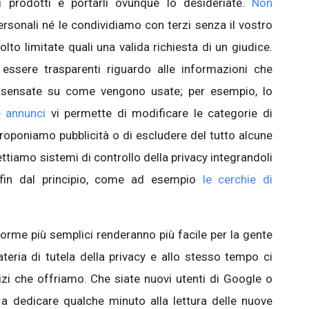
 prodotti e portarli ovunque lo desideriate.
Non
rsonali né le condividiamo con terzi senza il vostro
to limitate quali una valida richiesta di un giudice.
ssere trasparenti riguardo alle informazioni che
e sensate su come vengono usate; per esempio, lo
e annunci
vi permette di modificare le categorie di
 proponiamo pubblicità o di escludere del tutto alcune
gettiamo sistemi di controllo della privacy integrandoli
i fin dal principio, come ad esempio
le cerchie di
rme più semplici renderanno più facile per la gente
ria di tutela della privacy e allo stesso tempo ci
izi che offriamo. Che siate nuovi utenti di Google o
o a dedicare qualche minuto alla lettura delle nuove