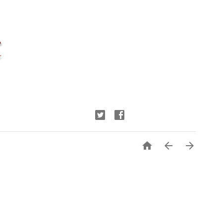


