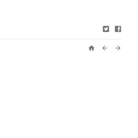


