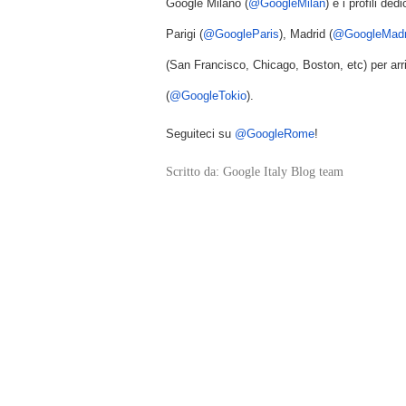
Google Milano (
@GoogleMilan
) e i profili de
Parigi (
@GoogleParis
), Madrid (
@GoogleMadr
(San Francisco, Chicago, Boston, etc) per arriv
(
@GoogleTokio
). 
Seguiteci su 
@GoogleRome
!
Scritto da: Google Italy Blog team