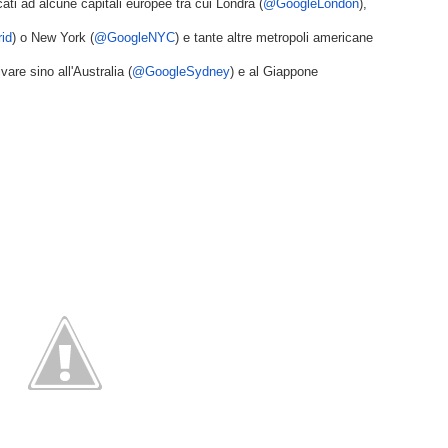
dicati ad alcune capitali europee tra cui Londra (
@GoogleLondon
), 
id
) o New York (
@GoogleNYC
) e tante altre metropoli americane 
are sino all'Australia (
@GoogleSydney
) e al Giappone 