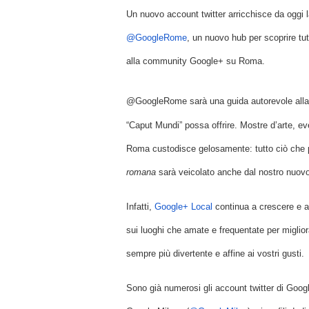
Un nuovo account twitter arricchisce da oggi la 
@GoogleRome
, un nuovo hub per scoprire tutt
alla community Google+ su Roma.
@GoogleRome sarà una guida autorevole alla cit
“Caput Mundi” possa offrire.
Mostre d’arte, ev
Roma custodisce gelosamente: tutto ciò che p
romana
 sarà veicolato anche dal nostro nuovo
Infatti, 
Google+ Local
 continua a crescere e a 
sui luoghi che amate e frequentate per migliora
sempre più divertente e affine ai vostri gusti.
Sono già numerosi gli account twitter di Google