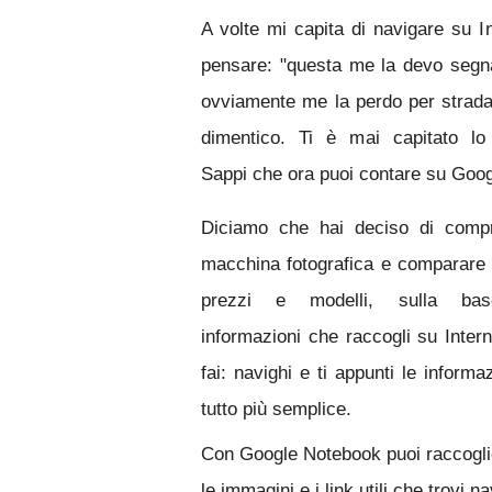
A volte mi capita di navigare su I
pensare: "questa me la devo segna
ovviamente me la perdo per strad
di
mentico. Ti è mai capitato lo
Sappi che ora puoi contare su Goog
Diciamo che hai deciso di compr
macchina fotografica e comparare
prezzi e modelli, sulla bas
informazioni che raccogli su Inter
fai: nav
ighi e ti appunti le inform
tutto più
semplice.
Con Google Notebook puoi raccogliere
le immagini e i link utili che trovi 