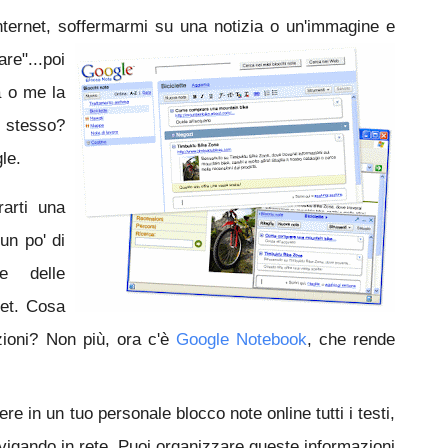
nternet, soffermarmi su un
a
notizia o un'imma
gine e
re"...poi
a o me la
 stesso?
le.
arti una
 un
po' di
e delle
net. Cosa
azioni? Non più, ora c'è
Google Notebook
, che rende
 in un tuo personale blocco note online tutti i testi,
navigando in rete. Puoi organizzare queste inf
ormazioni