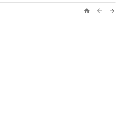


