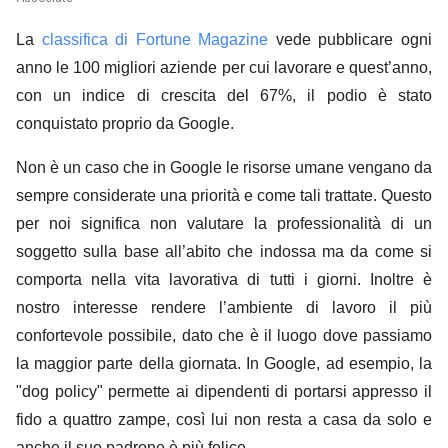
La
classifica
di
Fortune Magazine
vede pubblicare ogni
anno le 100 migliori aziende
per
cui
lavorare e quest’anno,
con un indice
di
crescita del 67%, il podio è stato
conquistato proprio da Google.
Non è un caso che
in Google
le risorse umane
vengano da
sempre considerate
una
priorità e come tali trattate. Questo
per
noi significa non valutare la professionalità
di
un
soggetto sulla base all’abito che indossa ma da come si
comporta nella vita lavorativa
di
tutti i giorni. Inoltre è
nostro interesse rendere l’ambiente
di
lavoro il più
confortevole possibile, dato che è il luogo dove passiamo
la maggior parte della giornata. In Google, ad esempio, la
"dog policy" permette ai dipendenti
di
portarsi appresso il
fido a quattro zampe, così lui non resta a casa da solo e
anche il suo padrone è più felice.