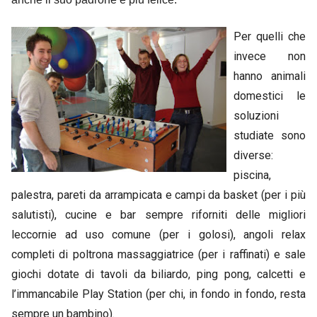
Per quelli che
invece non
hanno animali
domestici le
soluzioni
studiate sono
diverse:
piscina,
palestra, pareti da arrampicata e campi da basket
(per
i più
salutisti), cucine e bar sempre riforniti delle migliori
leccornie ad uso comune
(per
i golosi), angoli relax
completi
di
poltrona massaggiatrice
(per
i raffinati) e sale
giochi dotate
di
tavoli da biliardo,
ping
pong,
calcetti e
l’immancabile Play Station
(per
chi,
in fondo in fondo, resta
sempre un bambino).