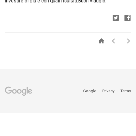
investire di più e con quali risultati.Buon viaggio.



Google
Privacy
Terms